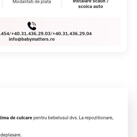
Instalare scaun /
Modalitati de plata
scoica auto
.454
/
+40.31.436.29.03
/
+40.31.436.29.04
info@babymatters.ro
tima de culcare
pentru bebelusul dvs. La repozitionare,
 deplasare.