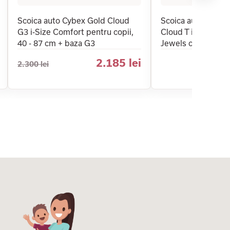
Scoica auto Cybex Gold Cloud
Scoica auto Cybex
G3 i-Size Comfort pentru copii,
Cloud T i-Size pent
40 - 87 cm + baza G3
Jewels of Nature, 
2.185 lei
2.300 lei