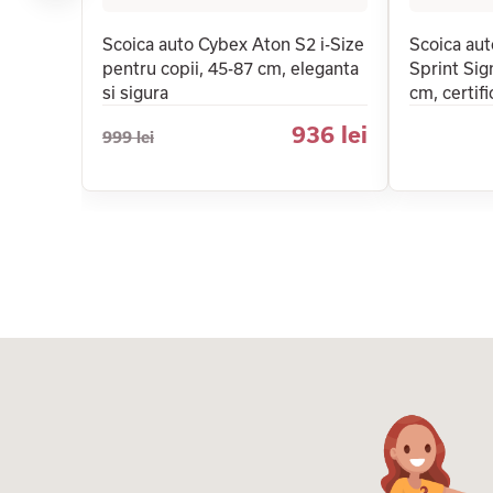
Scoica auto Cybex Aton S2 i-Size
Scoica aut
pentru copii, 45-87 cm, eleganta
Sprint Sig
si sigura
cm, certif
936 lei
999 lei