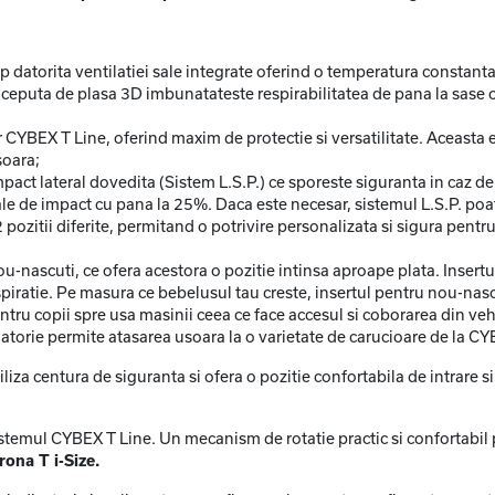
datorita ventilatiei sale integrate oferind o temperatura constanta. L
onceputa de plasa 3D imbunatateste respirabilitatea de pana la sase 
YBEX T Line, oferind maxim de protectie si versatilitate. Aceasta es
soara;
impact lateral dovedita (Sistem L.S.P.) ce sporeste siguranta in caz 
iale de impact cu pana la 25%. Daca este necesar, sistemul L.S.P. poat
2 pozitii diferite, permitand o potrivire personalizata si sigura pentru
u-nascuti, ce ofera acestora o pozitie intinsa aproape plata. Insertu
espiratie. Pe masura ce bebelusul tau creste, insertul pentru nou-nas
ntru copii spre usa masinii ceea ce face accesul si coborarea din vehi
latorie permite atasarea usoara la o varietate de carucioare de la CYB
tiliza centura de siguranta si ofera o pozitie confortabila de intrare s
 sistemul CYBEX T Line. Un mecanism de rotatie practic si confortabil
rona T i-Size.