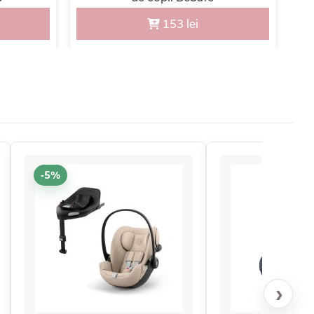
153 lei
-5%
›