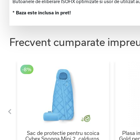
Butoanele de eliberare ISOFIX optimizate si usor de utilizat au 
* Baza este inclusa in pret!
Frecvent cumparate impre
-8%
e
Sac de protectie pentru scoica
Plasa i
Cybex Snogga Mini 2, calduros,
Gold pen