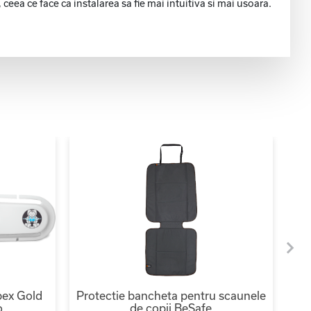
ceea ce face ca instalarea sa fie mai intuitiva si mai usoara.
bex Gold
Protectie bancheta pentru scaunele
o
de copii BeSafe
ba