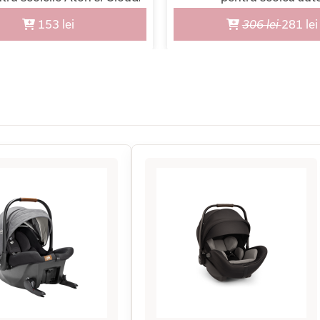
Black
153 lei
306 lei
281 lei