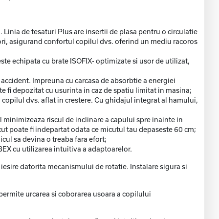
inia de tesaturi Plus are insertii de plasa pentru o circulatie
ori, asigurand confortul copilul dvs. oferind un mediu racoros
te echipata cu brate ISOFIX- optimizate si usor de utilizat,
de accident. Impreuna cu carcasa de absorbtie a energiei
e fi depozitat cu usurinta in caz de spatiu limitat in masina;
 copilul dvs. aflat in crestere. Cu ghidajul integrat al hamului,
l minimizeaza riscul de inclinare a capului spre inainte in
cut poate fi indepartat odata ce micutul tau depaseste 60 cm;
cul sa devina o treaba fara efort;
EX cu utilizarea intuitiva a adaptoarelor.
i iesire datorita mecanismului de rotatie. Instalare sigura si
 permite urcarea si coborarea usoara a copilului