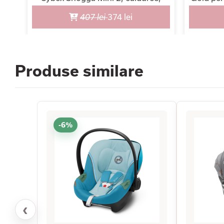
universal
407 lei
374 lei
Produse similare
-6%
‹