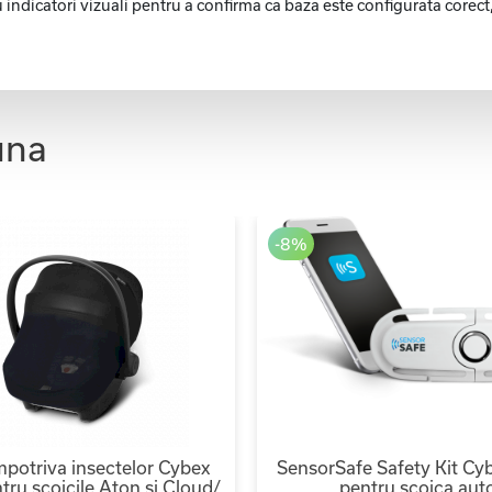
indicatori vizuali pentru a confirma ca baza este configurata corect, 
una
-8%
mpotriva insectelor Cybex
SensorSafe Safety Kit Cy
tru scoicile Aton si Cloud/
pentru scoica aut