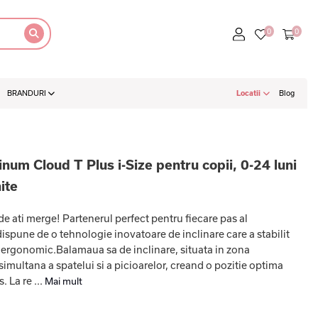
BRANDURI
Locatii
Blog
num Cloud T Plus i-Size pentru copii, 0-24 luni
ite
e ati merge! Partenerul perfect pentru fiecare pas al
spune de o tehnologie inovatoare de inclinare care a stabilit
 ergonomic.Balamaua sa de inclinare, situata in zona
 simultana a spatelui si a picioarelor, creand o pozitie optima
 La re ...
Mai mult