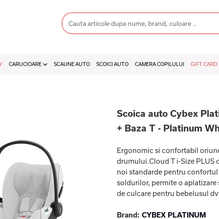
Y
CARUCIOARE
SCAUNE AUTO
SCOICI AUTO
CAMERA COPILULUI
GIFT CARD
Scoica auto Cybex Plati
+ Baza T - Platinum Wh
Ergonomic si confortabil oriund
drumului.Cloud T i-Size PLUS di
noi standarde pentru confortul
soldurilor, permite o aplatizare
de culcare pentru bebelusul dvs.
Brand:
CYBEX PLATINUM