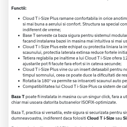
Functii:
Cloud T i-Size Plus ramane confortabila in orice anotimp 
si mai buna a aerului si confort. Structura sa special c
indiferent de vreme;
Base T serveste ca baza sigura pentru sistemul modular C
facand instalarea bazei in masina mai intuitiva si mai u
Cloud T i-Size Plus este echipat cu protectia liniara la 
scaunului, protectia laterala extinsa reduce fortele init
Tetiera reglabila pe inaltime a lui Cloud T i-Size ofera 1
ajustarile pot fi facute fara efort si in cateva secunde;
Cloud T i-Size Plus vine cu un insert detasabil pentru no
timpul somnului, ceea ce poate duce la dificultati de r
Rotatia la 180° va permite sa intoarceti scaunul auto pe
Compatibilitatea lui Cloud T i-Size Plus ca sistem de ca
Baza T
poate fi instalata in masina cu un singur click, fara a u
chiar mai usoara datorita butoanelor ISOFIX-optimizate.
Baza T, practica si versatila, este sigura si securizata pentru
dumneavoastra, indiferent daca folositi
Cloud T i-Size
sau
Si